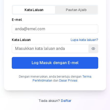
Kata Laluan
Pautan Ajaib
E-mel
Kata Laluan
Lupa kata laluan?
Show pass
Log Masuk dengan E-mel
Dengan meneruskan, anda bersetuju dengan
Terma
Perkhidmatan
dan
Dasar Privasi
Tiada akaun?
Daftar